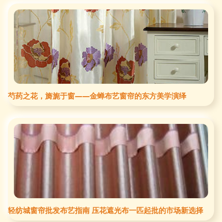
芍药之花，旖旎于窗——金蝉布艺窗帘的东方美学演绎
轻纺城窗帘批发布艺指南 压花遮光布一匹起批的市场新选择