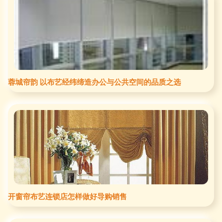
蓉城帘韵 以布艺经纬缔造办公与公共空间的品质之选
开窗帘布艺连锁店怎样做好导购销售