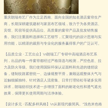
重庆朗瑞布艺厂作为立足西南、面向全国的知名酒店窗帘生产
商，长期深耕建筑建材与家居布艺领域，致力于为各类酒店、
宾馆、民宿等提供高品位、高质量的窗帘产品及批发销售服
务。我们注重面料选择和工艺细节，汇聚现代的设计思潮与实
用功能，以精湛的裁剪与专业化的服务赢得客户的广泛认可。
【品质立业 · 工艺出众】\n朗瑞工厂专研中高端酒店布艺系
列，出品的每一件窗帘都经过严格筛选与检测，严控色差、拉
力及防火等级。我们使用国际环保认证面料和先进的缝纫设
备，缝制纹路紧密统一、边缘规整平滑，兼顾远观整体大气与
近触细腻独特。针对酒店人流密集、日常打理轻松等诸多实用
诉求，朗瑞纺织技术进一步增强了面料的耐老化性和透气遮光
效果，保障更长使用周期与洁净体验。
【设计多元 · 匹配多样风格】\n从新现代极简风、“浅色米色格